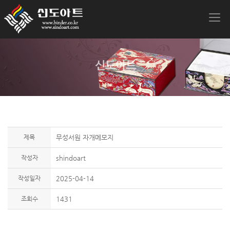
신도아트
제목
무성서원 자개메모지
작성자
shindoart
작성일자
2025-04-14
조회수
1431