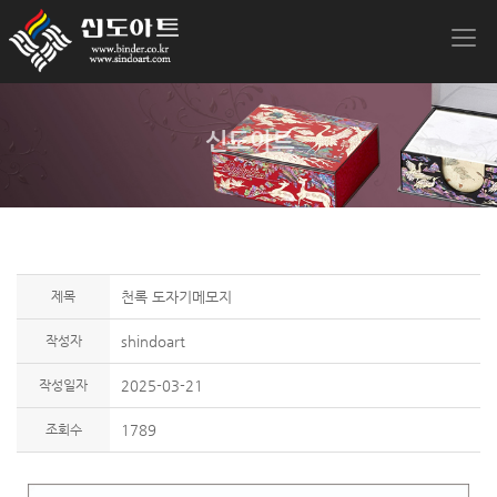
신도아트
제목
천록 도자기메모지
작성자
shindoart
작성일자
2025-03-21
조회수
1789