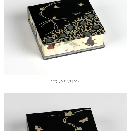
절삭 당초 수메모지